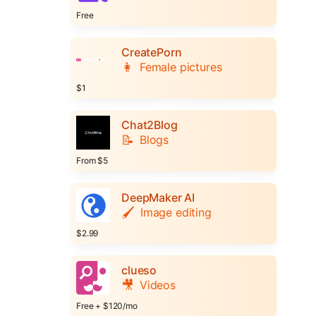
Free
CreatePorn
👩
Female pictures
$1
Chat2Blog
📝
Blogs
From $5
DeepMaker AI
🖌️
Image editing
$2.99
clueso
🎥
Videos
Free + $120/mo