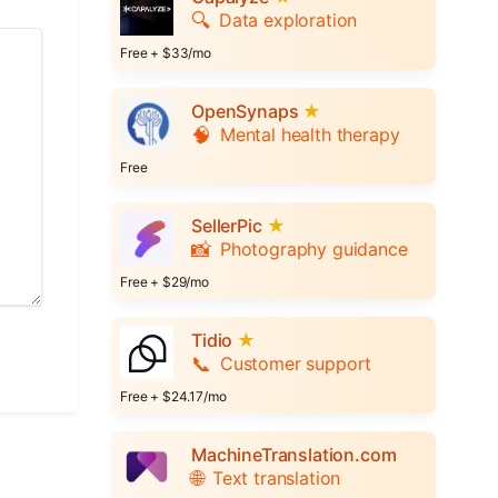
🔍
Data exploration
Free + $33/mo
OpenSynaps
★
🧠
Mental health therapy
Free
SellerPic
★
📸
Photography guidance
Free + $29/mo
Tidio
★
📞
Customer support
Free + $24.17/mo
MachineTranslation.com
🌐
Text translation