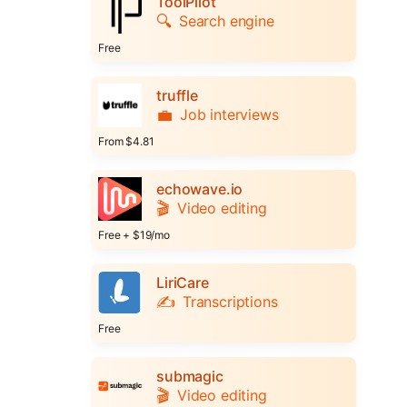
ToolPilot
🔍
Search engine
Free
truffle
💼
Job interviews
From $4.81
echowave.io
🎬
Video editing
Free + $19/mo
LiriCare
✍️
Transcriptions
Free
submagic
🎬
Video editing