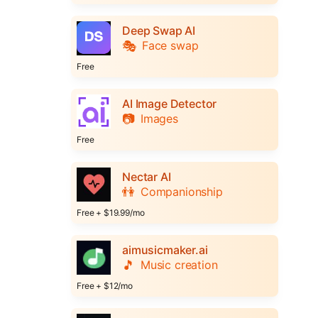
Deep Swap AI
🎭
Face swap
Free
AI Image Detector
📷
Images
Free
Nectar AI
👫
Companionship
Free + $19.99/mo
aimusicmaker.ai
🎵
Music creation
Free + $12/mo