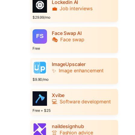
Lockedin AI
💼
Job interviews
$29.99/mo
Face Swap AI
🎭
Face swap
Free
ImageUpscaler
✨
Image enhancement
$9.90/mo
Xvibe
💻
Software development
Free + $25
naildesignhub
👚
Fashion advice