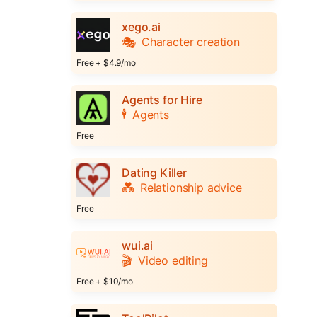
xego.ai
🎭
Character creation
Free + $4.9/mo
Agents for Hire
🕴️
Agents
Free
Dating Killer
💑
Relationship advice
Free
wui.ai
🎬
Video editing
Free + $10/mo