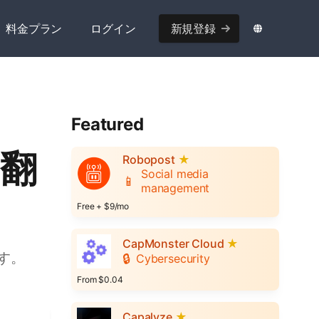
料金プラン
ログイン
新規登録
Featured
の翻
Robopost
★
Social media
📱
management
Free + $9/mo
CapMonster Cloud
★
す。
🔒
Cybersecurity
From $0.04
Capalyze
★