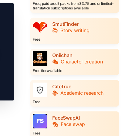
Free; paid credit packs from $3.75 and unlimited-
translation subscriptions available
SmutFinder
📚
Story writing
Free
Oniichan
🎭
Character creation
Free tier available
CiteTrue
📚
Academic research
Free
FaceSwapAI
🎭
Face swap
Free