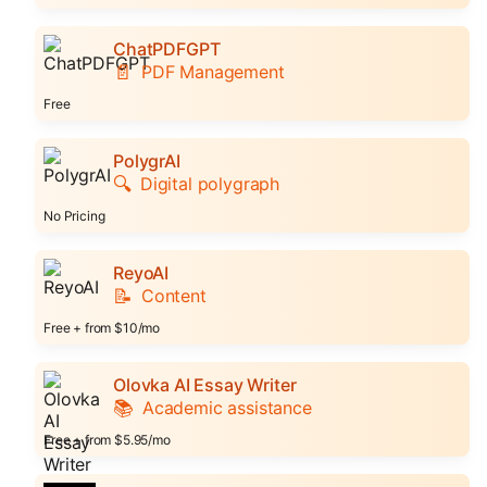
ChatPDFGPT
📄
PDF Management
Free
PolygrAI
🔍
Digital polygraph
No Pricing
ReyoAI
📝
Content
Free + from $10/mo
Olovka AI Essay Writer
📚
Academic assistance
Free + from $5.95/mo