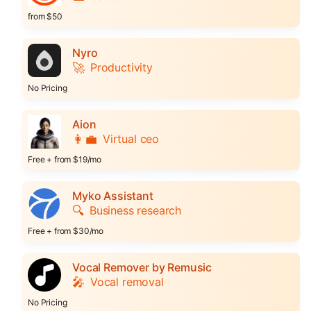
from $50
Nyro
🚀
Productivity
No Pricing
Aion
👩‍💼
Virtual ceo
Free + from $19/mo
Myko Assistant
🔍
Business research
Free + from $30/mo
Vocal Remover by Remusic
🎤
Vocal removal
No Pricing