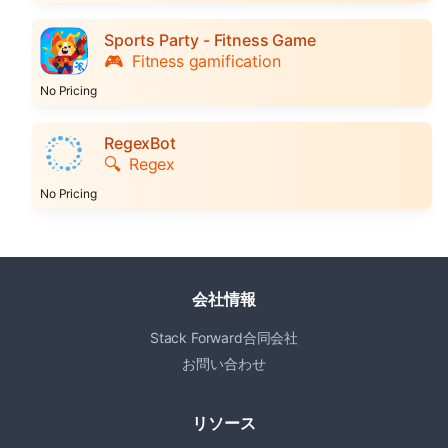
Sports Party - Fitness Game
🎮
Fitness gamification
No Pricing
RegexBot
🔍
Regex
No Pricing
会社情報
Stack Forward合同会社
お問い合わせ
リソース