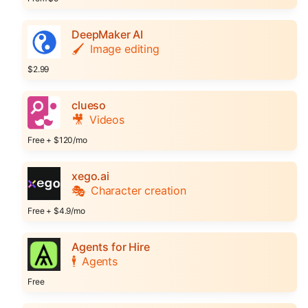
DeepMaker AI
🖌️
Image editing
$2.99
clueso
🎥
Videos
Free + $120/mo
xego.ai
🎭
Character creation
Free + $4.9/mo
Agents for Hire
🕴️
Agents
Free