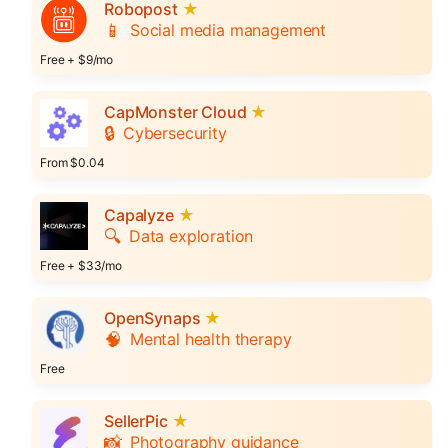
Robopost
★
📱
Social media management
Free + $9/mo
CapMonster Cloud
★
🔒
Cybersecurity
From $0.04
Capalyze
★
🔍
Data exploration
Free + $33/mo
OpenSynaps
★
🧠
Mental health therapy
Free
SellerPic
★
📸
Photography guidance