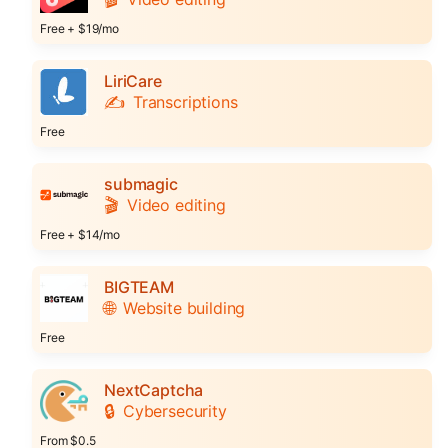
Free + $19/mo
LiriCare
✍️
Transcriptions
Free
submagic
🎬
Video editing
Free + $14/mo
BIGTEAM
🌐
Website building
Free
NextCaptcha
🔒
Cybersecurity
From $0.5