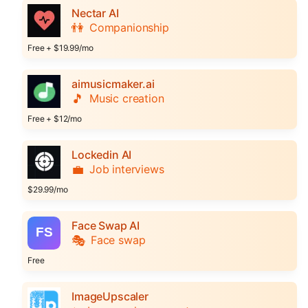
Nectar AI
👫
Companionship
Free + $19.99/mo
aimusicmaker.ai
🎵
Music creation
Free + $12/mo
Lockedin AI
💼
Job interviews
$29.99/mo
Face Swap AI
🎭
Face swap
Free
ImageUpscaler