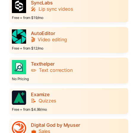
SyncLabs
🎤
Lip sync videos
Free + from $19/mo
AutoEditor
🎬
Video editing
Free + from $12/mo
Texthelper
✏️
Text correction
No Pricing
Examize
📝
Quizzes
Free + from $4.99/mo
Digital God by Myuser
💼
Sales