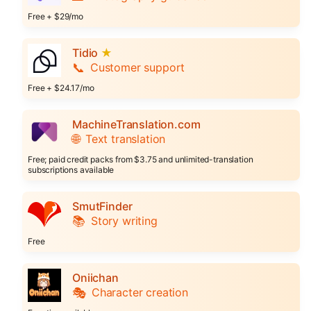
Free + $29/mo
Tidio
★
📞
Customer support
Free + $24.17/mo
MachineTranslation.com
🌐
Text translation
Free; paid credit packs from $3.75 and unlimited-translation
subscriptions available
SmutFinder
📚
Story writing
Free
Oniichan
🎭
Character creation