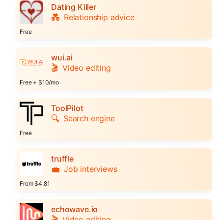
Dating Killer
💑
Relationship advice
Free
wui.ai
🎬
Video editing
Free + $10/mo
ToolPilot
🔍
Search engine
Free
truffle
💼
Job interviews
From $4.81
echowave.io
🎬
Video editing