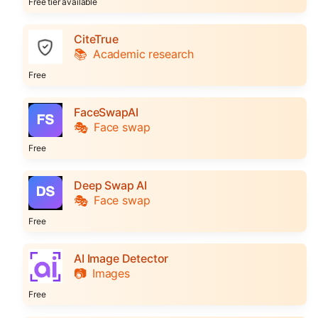
Free tier available
CiteTrue
📚
Academic research
Free
FaceSwapAI
🎭
Face swap
Free
Deep Swap AI
🎭
Face swap
Free
AI Image Detector
📷
Images
Free