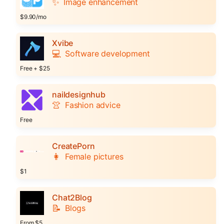
✨
Image enhancement
$9.90/mo
Xvibe
💻
Software development
Free + $25
naildesignhub
👚
Fashion advice
Free
CreatePorn
👩
Female pictures
$1
Chat2Blog
📝
Blogs
From $5