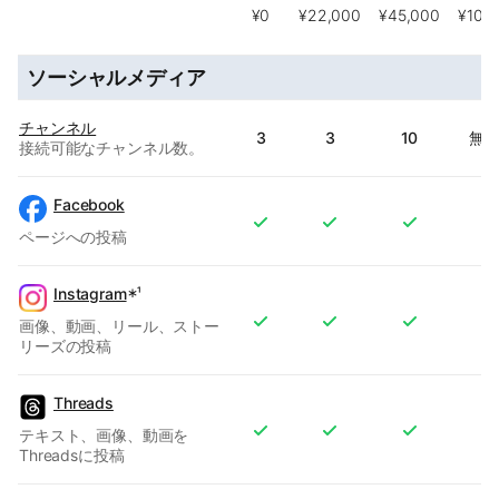
¥0
¥22,000
¥45,000
¥104
ソーシャルメディア
チャンネル
3
3
10
無
接続可能なチャンネル数。
Facebook
ページへの投稿
Instagram
∗¹
画像、動画、リール、ストー
リーズの投稿
Threads
テキスト、画像、動画を
Threadsに投稿