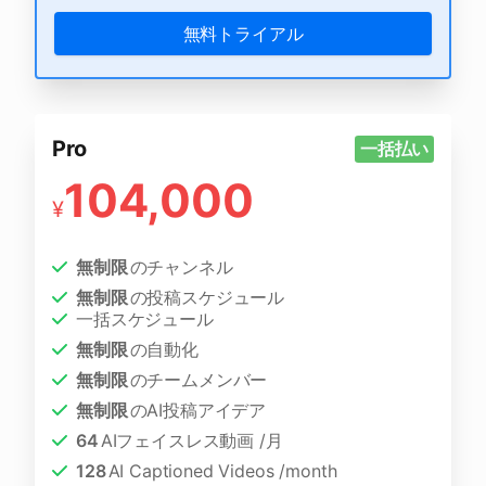
無料トライアル
Pro
一括払い
104,000
¥
無制限
のチャンネル
無制限
の投稿スケジュール
一括スケジュール
無制限
の自動化
無制限
のチームメンバー
無制限
のAI投稿アイデア
64
AIフェイスレス動画 /月
128
AI Captioned Videos /month