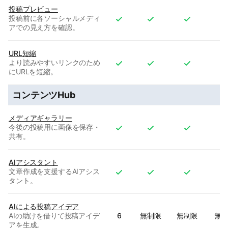
投稿プレビュー
投稿前に各ソーシャルメディ
アでの見え方を確認。
URL短縮
より読みやすいリンクのため
にURLを短縮。
コンテンツHub
メディアギャラリー
今後の投稿用に画像を保存・
共有。
AIアシスタント
文章作成を支援するAIアシス
タント。
AIによる投稿アイデア
AIの助けを借りて投稿アイデ
6
無制限
無制限
無
アを生成。