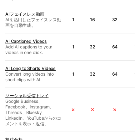
AIフェイスレス動画
AIを活用したフェイスレス動
1
16
32
6
画を自動生成。
AI Captioned Videos
Add AI captions to your
1
32
64
12
videos in one click.
AI Long to Shorts Videos
Convert long videos into
1
32
64
12
short clips with AI.
ソーシャル受信トレイ
Google Business、
Facebook、Instagram、
Threads、Bluesky、
LinkedIn、YouTubeからのコ
メントを表示・返信。
投稿分析