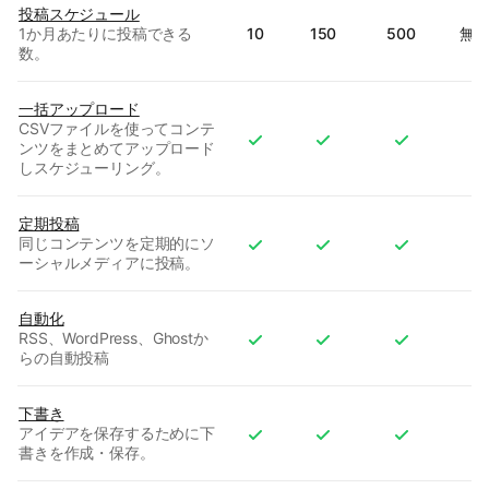
投稿スケジュール
1か月あたりに投稿できる
10
150
500
無
数。
一括アップロード
CSVファイルを使ってコンテ
ンツをまとめてアップロード
しスケジューリング。
定期投稿
同じコンテンツを定期的にソ
ーシャルメディアに投稿。
自動化
RSS、WordPress、Ghostか
らの自動投稿
下書き
アイデアを保存するために下
書きを作成・保存。