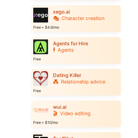
xego.ai
🎭
Character creation
Free + $4.9/mo
Agents for Hire
🕴️
Agents
Free
Dating Killer
💑
Relationship advice
Free
wui.ai
🎬
Video editing
Free + $10/mo