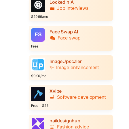
Lockedin AI
💼
Job interviews
$29.99/mo
Face Swap AI
🎭
Face swap
Free
ImageUpscaler
✨
Image enhancement
$9.90/mo
Xvibe
💻
Software development
Free + $25
naildesignhub
👚
Fashion advice