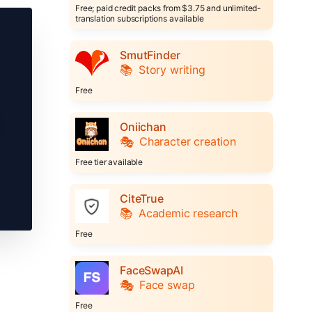
Free; paid credit packs from $3.75 and unlimited-
translation subscriptions available
SmutFinder
📚
Story writing
Free
Oniichan
🎭
Character creation
Free tier available
CiteTrue
📚
Academic research
Free
FaceSwapAI
🎭
Face swap
Free