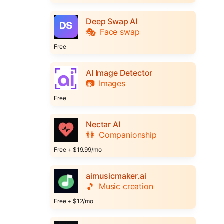
Deep Swap AI
🎭
Face swap
Free
AI Image Detector
📷
Images
Free
Nectar AI
👫
Companionship
Free + $19.99/mo
aimusicmaker.ai
🎵
Music creation
Free + $12/mo