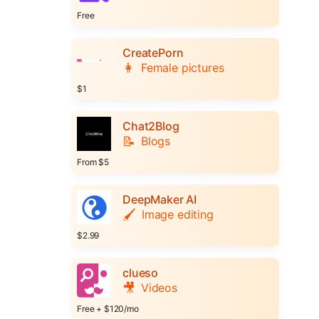
Free
CreatePorn
👩
Female pictures
$1
Chat2Blog
📝
Blogs
From $5
DeepMaker AI
🖌️
Image editing
$2.99
clueso
🎥
Videos
Free + $120/mo