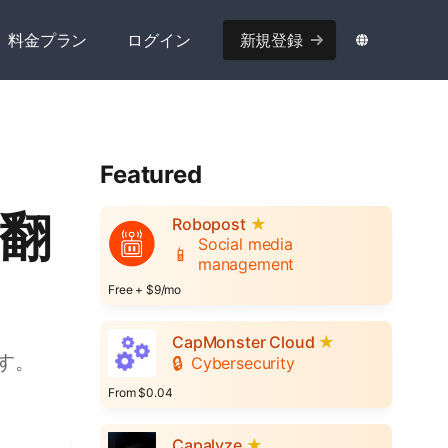
料金プラン
ログイン
新規登録
Featured
の翻
Robopost
★
Social media
📱
management
Free + $9/mo
CapMonster Cloud
★
す。
🔒
Cybersecurity
From $0.04
Capalyze
★