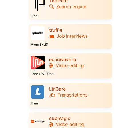
ToolPilot
🔍
Search engine
Free
truffle
💼
Job interviews
From $4.81
echowave.io
🎬
Video editing
Free + $19/mo
LiriCare
✍️
Transcriptions
Free
submagic
🎬
Video editing