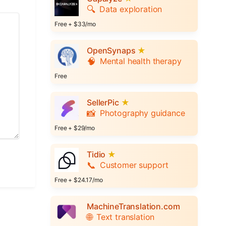
🔍
Data exploration
Free + $33/mo
OpenSynaps
★
🧠
Mental health therapy
Free
SellerPic
★
📸
Photography guidance
Free + $29/mo
Tidio
★
📞
Customer support
Free + $24.17/mo
MachineTranslation.com
🌐
Text translation