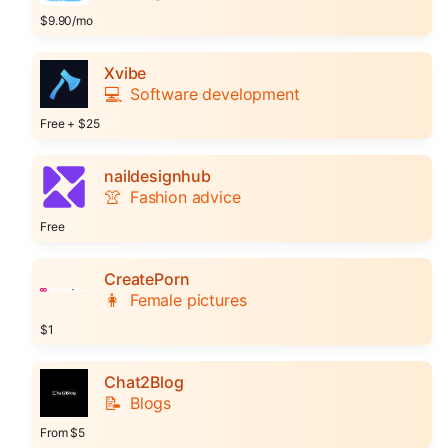
$9.90/mo
Xvibe
💻
Software development
Free + $25
naildesignhub
👚
Fashion advice
Free
CreatePorn
👩
Female pictures
$1
Chat2Blog
📝
Blogs
From $5