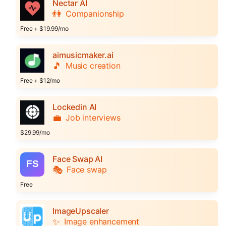
Nectar AI
👫
Companionship
Free + $19.99/mo
aimusicmaker.ai
🎵
Music creation
Free + $12/mo
Lockedin AI
💼
Job interviews
$29.99/mo
Face Swap AI
🎭
Face swap
Free
ImageUpscaler
✨
Image enhancement