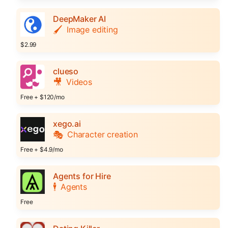
DeepMaker AI
🖌️
Image editing
$2.99
clueso
🎥
Videos
Free + $120/mo
xego.ai
🎭
Character creation
Free + $4.9/mo
Agents for Hire
🕴️
Agents
Free