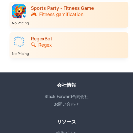
Sports Party - Fitness Game
🎮
Fitness gamification
No Pricing
RegexBot
🔍
Regex
No Pricing
会社情報
Stack Forward合同会社
お問い合わせ
リソース