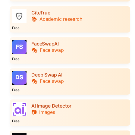
CiteTrue
📚
Academic research
Free
FaceSwapAI
🎭
Face swap
Free
Deep Swap AI
🎭
Face swap
Free
AI Image Detector
📷
Images
Free