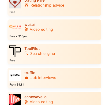
Dating Killer
💑
Relationship advice
Free
wui.ai
🎬
Video editing
Free + $10/mo
ToolPilot
🔍
Search engine
Free
truffle
💼
Job interviews
From $4.81
echowave.io
🎬
Video editing