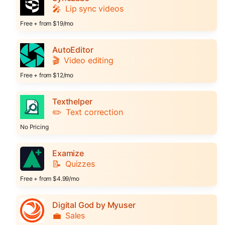
🎤
Lip sync videos
Free + from $19/mo
AutoEditor
🎬
Video editing
Free + from $12/mo
Texthelper
✏️
Text correction
No Pricing
Examize
📝
Quizzes
Free + from $4.99/mo
Digital God by Myuser
💼
Sales