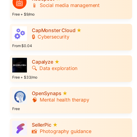
📱
Social media management
Free + $9/mo
CapMonster Cloud
★
🔒
Cybersecurity
From $0.04
Capalyze
★
🔍
Data exploration
Free + $33/mo
OpenSynaps
★
🧠
Mental health therapy
Free
SellerPic
★
📸
Photography guidance