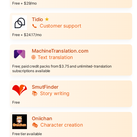
Free + $29/mo
Tidio
★
📞
Customer support
Free + $24.17/mo
MachineTranslation.com
🌐
Text translation
Free; paid credit packs from $3.75 and unlimited-translation
subscriptions available
SmutFinder
📚
Story writing
Free
Oniichan
🎭
Character creation
Free tier available