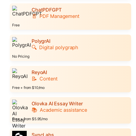
ChatPDFGPT
📄
PDF Management
Free
PolygrAI
🔍
Digital polygraph
No Pricing
ReyoAI
📝
Content
Free + from $10/mo
Olovka AI Essay Writer
📚
Academic assistance
Free + from $5.95/mo
SyncLabs