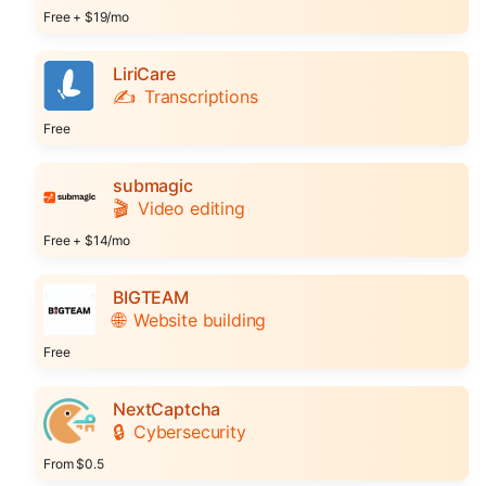
Free + $19/mo
LiriCare
✍️
Transcriptions
Free
submagic
🎬
Video editing
Free + $14/mo
BIGTEAM
🌐
Website building
Free
NextCaptcha
🔒
Cybersecurity
From $0.5