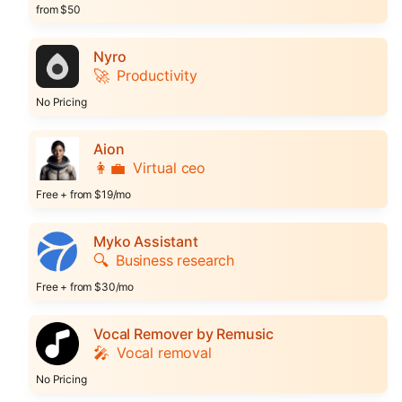
from $50
Nyro
🚀
Productivity
No Pricing
Aion
👩‍💼
Virtual ceo
Free + from $19/mo
Myko Assistant
🔍
Business research
Free + from $30/mo
Vocal Remover by Remusic
🎤
Vocal removal
No Pricing