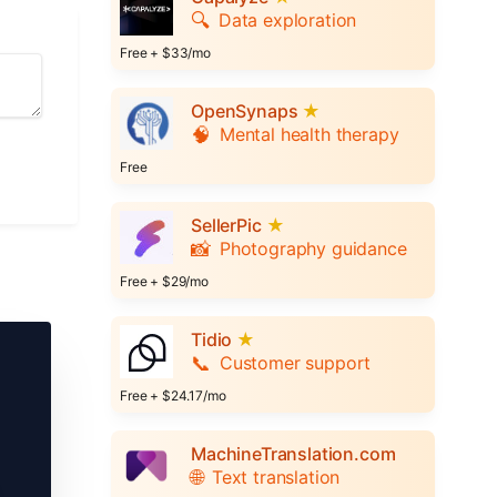
🔍
Data exploration
Free + $33/mo
OpenSynaps
★
🧠
Mental health therapy
Free
SellerPic
★
📸
Photography guidance
Free + $29/mo
Tidio
★
📞
Customer support
Free + $24.17/mo
MachineTranslation.com
🌐
Text translation