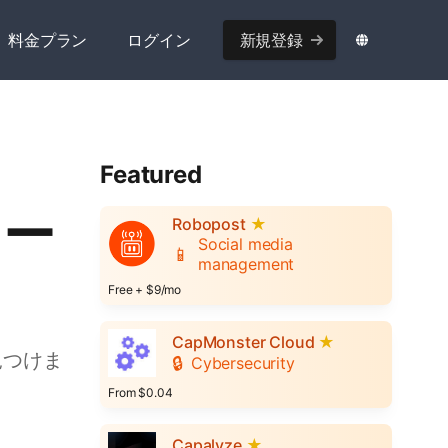
料金プラン
ログイン
新規登録
Featured
レー
Robopost
★
Social media
📱
management
Free + $9/mo
CapMonster Cloud
★
見つけま
🔒
Cybersecurity
From $0.04
Capalyze
★