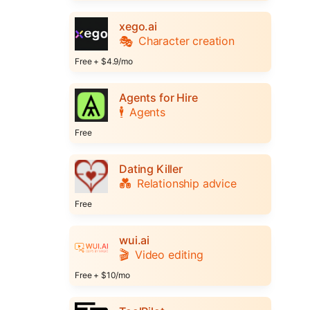
xego.ai
🎭
Character creation
Free + $4.9/mo
Agents for Hire
🕴️
Agents
Free
Dating Killer
💑
Relationship advice
Free
wui.ai
🎬
Video editing
Free + $10/mo