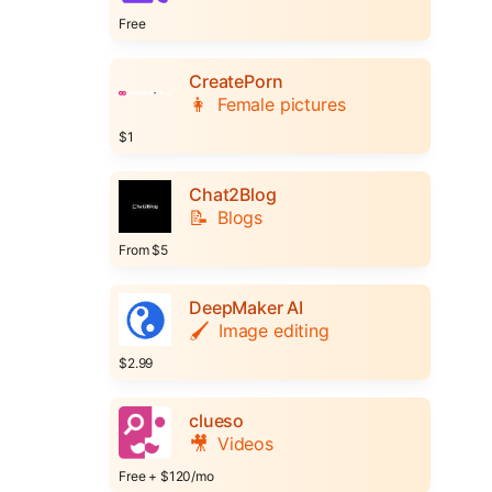
Free
CreatePorn
👩
Female pictures
$1
Chat2Blog
📝
Blogs
From $5
DeepMaker AI
🖌️
Image editing
$2.99
clueso
🎥
Videos
Free + $120/mo