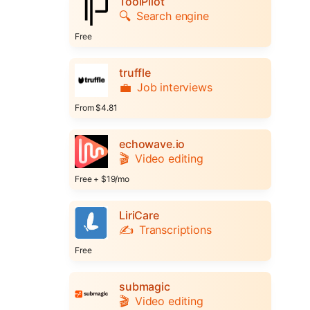
ToolPilot
🔍
Search engine
Free
truffle
💼
Job interviews
From $4.81
echowave.io
🎬
Video editing
Free + $19/mo
LiriCare
✍️
Transcriptions
Free
submagic
🎬
Video editing