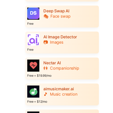
Deep Swap AI
🎭
Face swap
Free
AI Image Detector
📷
Images
Free
Nectar AI
👫
Companionship
Free + $19.99/mo
aimusicmaker.ai
🎵
Music creation
Free + $12/mo