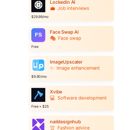
Lockedin AI
💼
Job interviews
$29.99/mo
Face Swap AI
🎭
Face swap
Free
ImageUpscaler
✨
Image enhancement
$9.90/mo
Xvibe
💻
Software development
Free + $25
naildesignhub
👚
Fashion advice