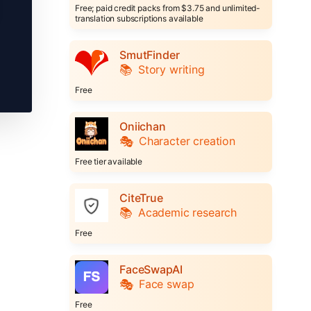
Free; paid credit packs from $3.75 and unlimited-
translation subscriptions available
SmutFinder
📚
Story writing
Free
Oniichan
🎭
Character creation
Free tier available
CiteTrue
📚
Academic research
Free
FaceSwapAI
🎭
Face swap
Free