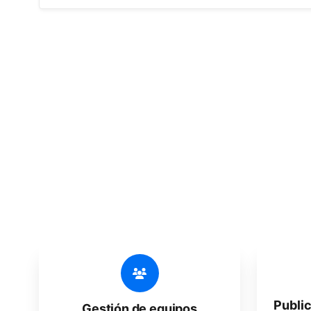
🔥
Descubre
Una solución todo en uno, increíblemente
Publi
Gestión de equipos