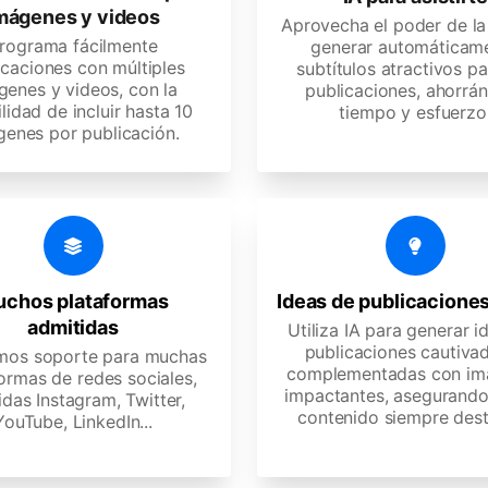
mágenes y videos
Aprovecha el poder de la
rograma fácilmente
generar automáticam
icaciones con múltiples
subtítulos atractivos pa
genes y videos, con la
publicaciones, ahorrá
lidad de incluir hasta 10
tiempo y esfuerzo
genes por publicación.
chos plataformas
Ideas de publicaciones
admitidas
Utiliza IA para generar i
publicaciones cautiva
mos soporte para muchas
complementadas con im
ormas de redes sociales,
impactantes, asegurando
idas Instagram, Twitter,
contenido siempre des
YouTube, LinkedIn...