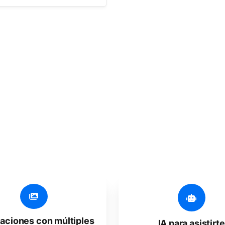
 funciones adicionale
 fácil de usar, desarrollada para freelancers, startup
caciones con múltiples
IA para asistirte