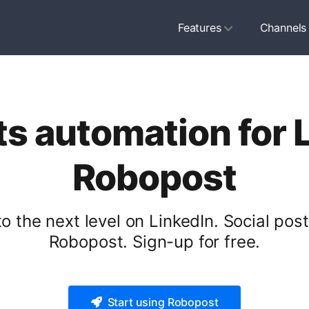
Features
Channels
ts automation for 
Robopost
 the next level on LinkedIn. Social pos
Robopost. Sign-up for free.
Start using Robopost