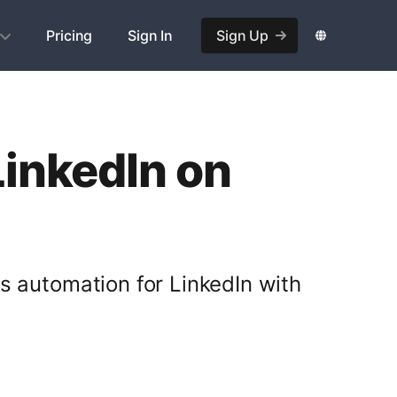
Pricing
Sign In
Sign Up
LinkedIn on
ts automation for LinkedIn with