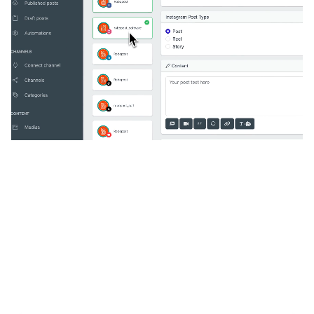
🔥
Descoperiți funcții suplimentare
uimitoare
O soluție all-in-one, incredibil de ușor de utilizat,
dezvoltată pentru freelanceri, startup-uri, IMM-
uri, agenții și întreprinderi mari.